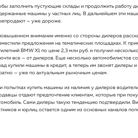
обы заполнить пустующие склады и продолжить работу ди
держанные машины у частных лиц. В дальнейшем эти маш
репродают — уже дороже.
повышенном внимании именно со стороны дилеров расска
зместили предложения на тематических площадках. К при
тилетний BMW X1 по цене 2,3 млн руб. и получил несколько
почти все — от дилеров. Еще несколько автомобилистов с
зад купили машины в кредит, а теперь им звонят дилеры 
ратно — уже по актуальным рыночным ценам.
и попытках купить машины из наличия у дилеров водител
одавцы отдают предпочтение клиентам, которые при поку
томобиль. Сами дилеры такую тенденцию подтвердили. В
стников и юрлиц остается одним из основных каналов поп