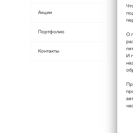
Чт
Акции
по
пе
Портфолио
О 
ра
пя
Контакты
И 
на
об
Пр
пр
ав
ча