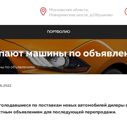
Московская область,
Новорижское шоссе, д.Обушково
ПОРТФОЛИО
пают машины по объявле
ны по объявлениям
06.2022
голодавшиеся по поставкам новых автомобилей дилеры в
стным объявлениям для последующей перепродажи.