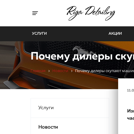
Toggle navigation
УСЛУГИ
АКЦИИ
Почему дилеры ску
Главная
Новости
Почему дилеры скупают маши
11.
Услуги
Из
ча
Новости