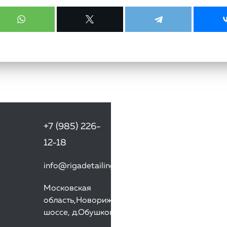
+7 (985) 226-
12-18
info@rigadetailing.ru
Московская
область,Новорижское
шоссе, д.Обушково