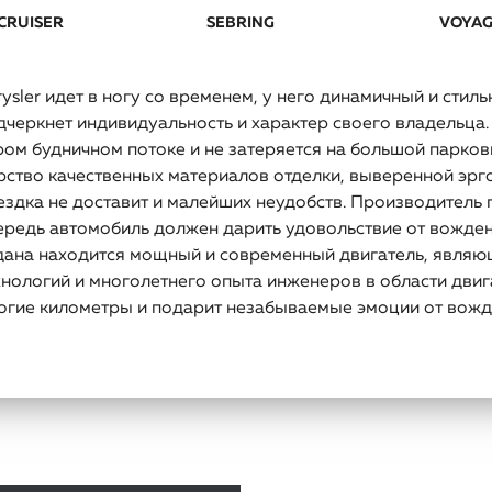
 CRUISER
SEBRING
VOYA
rysler идет в ногу со временем, у него динамичный и стил
дчеркнет индивидуальность и характер своего владельца.
ром будничном потоке и не затеряется на большой парковк
рство качественных материалов отделки, выверенной эрг
ездка не доставит и малейших неудобств. Производитель 
ередь автомобиль должен дарить удовольствие от вожден
дана находится мощный и современный двигатель, явля
хнологий и многолетнего опыта инженеров в области двиг
огие километры и подарит незабываемые эмоции от вожд