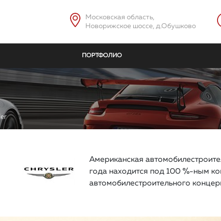
Московская область,
Новорижское шоссе, д.Обушково
ПОРТФОЛИО
ler
Американская автомобилестроител
года находится под 100 %-ным ко
автомобилестроительного концерн