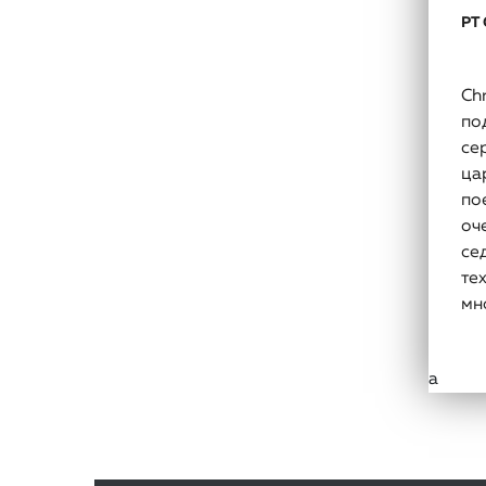
PT
Ch
по
се
ца
по
оч
се
те
мн
а