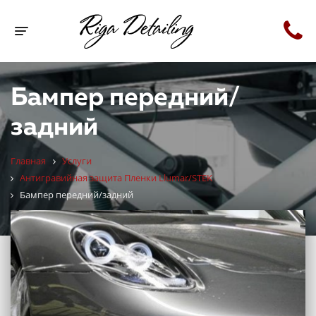
Toggle navigation
Бампер передний/
задний
Главная
Услуги
Антигравийная защита Пленки Llumar/STEK
Бампер передний/задний