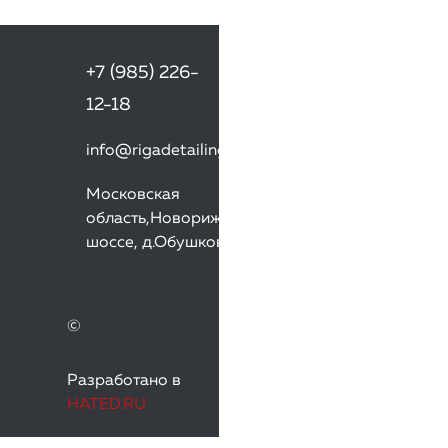
+7 (985) 226-
12-18
info@rigadetailing.ru
Московская
область,Новорижское
шоссе, д.Обушково
©
Разработано в
HATED.RU