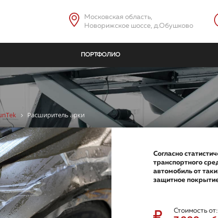
Московская область,
Новорижское шоссе, д.Обушково
ПОРТФОЛИО
unTek
Расширитель арки
Согласно статистич
транспортного сред
автомобиль от таки
защитное покрытие
Стоимость от: