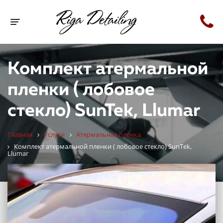
Toggle navigation
Комплект атермальной
пленки ( лобовое
стекло) SunTek, Llumar
Главная
Услуги
Атермальная пленка
Комплект атермальной пленки ( лобовое стекло) SunTek,
Llumar