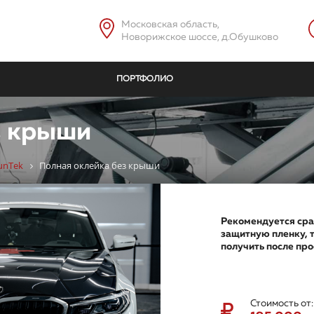
Московская область,
Новорижское шоссе, д.Обушково
ПОРТФОЛИО
з крыши
unTek
Полная оклейка без крыши
Рекомендуется сра
защитную пленку, 
получить после про
Стоимость от: