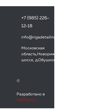
+7 (985) 226-
12-18
info@rigadetailing.ru
Московская
область,Новорижское
шоссе, д.Обушково
©
Разработано в
HATED.RU