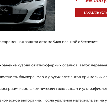
195 000 р
ЗАКАЗАТЬ УСЛ
оевременная защита автомобиля пленкой обеспечит:
хранение кузова от атмосферных осадков, веток деревьев
лостность бампера, фар и других элементов при мелких а
восприимчивость к химическим веществам и ультрафиоле
вномерное выгорание. После удаления материала вы не у