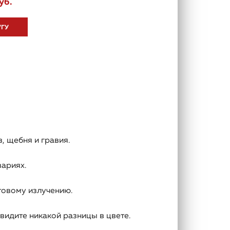
уб.
УГУ
, щебня и гравия.
вариях.
товому излучению.
видите никакой разницы в цвете.