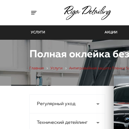
Toggle navigation
УСЛУГИ
АКЦИИ
Полная оклейка бе
Главная
Услуги
Антигравийная защита Пленки S
Регулярный уход
Технический детейлинг