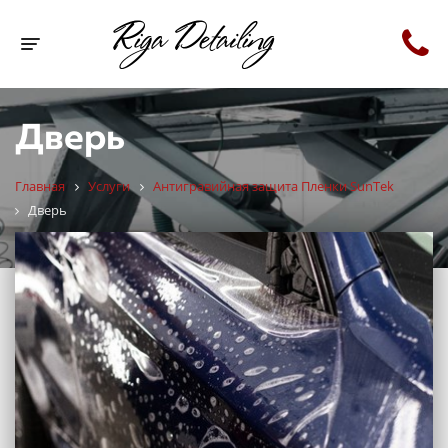
Toggle navigation
Дверь
Главная
Услуги
Антигравийная защита Пленки SunTek
Дверь