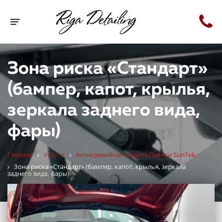
Toggle navigation
Зона риска «Стандарт»
(бампер, капот, крылья,
зеркала заднего вида,
фары)
Главная
Услуги
Антигравийная защита Пленки SunTek
Зона риска «Стандарт» (бампер, капот, крылья, зеркала
заднего вида, фары)